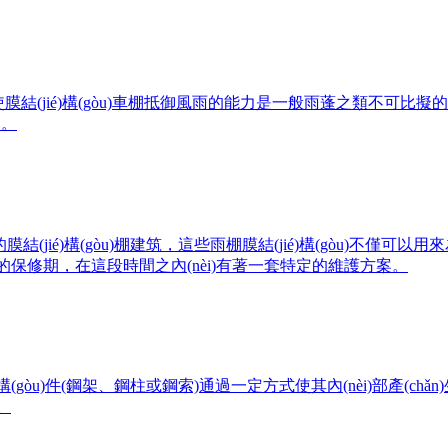
，使膜結(jié)構(gòu)車棚抵御風雨的能力是一般雨蓬之類不可比擬的
。
同的膜結(jié)構(gòu)棚建筑，這些雨棚膜結(jié)構(gòu
保修期，在這段時間之內(nèi)有著一套特定的維護方案。
gòu)件(鋼架、鋼柱或鋼索)通過一定方式使其內(nèi)部產(chǎ
。