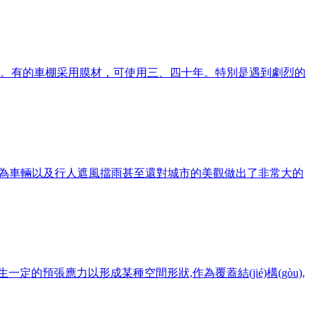
。有的車棚采用膜材，可使用三、四十年。特別是遇到劇烈的
)不僅可以用來為車輛以及行人遮風擋雨甚至還對城市的美觀做出了非常大的
n)生一定的預張應力以形成某種空間形狀,作為覆蓋結(jié)構(gòu),