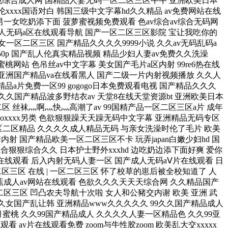
白浆 97高清国语自产拍 亚洲色欲色欲www 波多野节衣 日日噜噜夜夜爽爽 粉嫩虎白扒开小泬 heyzo无码综合国产精品 国产午夜精品一区二区 国产熟人av一二三区 与君初相识电视剧免费观看 熟女人妻一区二区三区免费看 成人欧美一区二区三区1314 国产午夜精品一区二区三区嫩草 香蕉久久精品日日躁夜夜躁 爆乳熟妇一区二区三区 国产黑色丝袜视频在线看 少妇人妻偷人500篇 国精产品一区二区三区有限公司 国产v综合v亚洲欧美久久 少妇愉情理伦片 我们高清视频在线观看免费播放 久久综合亚洲色hezyo国产 日韩内射美女人妻一区二区三区 在线天堂中文在线资源网 精品一区二区三区无码视频 欧美精品v国产精品v日韩精品 中年熟妇的大黑p 亚洲午夜精品久久久久久浪潮 最近免费观看高清韩国日本大全 中文无码成人免费视频在线观看 色综合久久久久综合体桃花网 天堂8中文在线最新版官网 天天摸天天做天天爽水多 日韩人妻无码精品久久久不卡 久久久精品人妻一区二区三区四 69精品久久久久久久精品a片 与君初相识电视剧免费观看 久久久久99精品成人片试看 琪琪女色窝窝777777 a片毛片免费无限观看 一本色道dvd中文字幕蜜桃视频 奇米777 米奇影视狠狠 又爽又色又高潮的国产精品 亚洲欧美乱综合图片区小说区 风韵多水的老熟妇 国产99久久久久久免费看 兔费看少妇性l交大片免费 无码人妻久久一区二区三区蜜桃 美国大片bgm大全 久久九九久精品国产免费直播 国产日韩欧美一区二区东京热 国产乱人伦无无码视频试看 亚洲欧美日韩在线不卡 国产精品免费一区二区三区四区 国产波霸爆乳一区二区 特级毛片a片久久久久久 人妻少妇征服沉沦 成av免费大片黄在线观看 国产成人精品一区二区三区视频 老师含紧一点h边做边走视频 网上补课一对一平台哪个好 狠狠噜天天噜日日噜 亚洲第一综合天堂另类专 蜜桃成人无码av在线观看一电影 国产性生交xxxxx无码 欧美乱妇日本无乱码特黄大片 蜜臀av无码一区二区三区 无码一区二区三区视频 国产人妖乱国产精品人妖 99久久久无码国产精品 久久久噜噜噜www成人网 欧美人妻一区黄a片 丁香花电影高清在线观看 亚洲日韩一区二区三区 97人人模人人爽人人少妇 国产欧美久久一区二区 白色情人节什么意思 蜜桃av噜噜一区二区三区 吸咬奶头狂揉60分钟视频 丰满少妇被猛烈进入播放视频 国产成人无码精品久久久影院 97国产av传媒视频在线观看 999久久久国产精品 好姑娘在线观看完整视频高清 亚州av综合色区无码一区 国产精品久久久久一区二区三区 精品亚洲一区二区三区四区五区 亚洲色综合狠狠综合区 国模冰莲极品自慰人体 波多野结衣全集 女人荫蒂被添全过程a1片 亚洲精品乱码久久久久久不卡 亚洲国产综合无码一区 成人无码精品1区2区3区免费看 日本真人做爰免费的视频 欧美疯狂性受xxxxx喷水 少妇高潮a片无套内谢麻豆传 国产xxx农村乱另类 久久精品午夜一区二区福利 香蕉久久人人爽人人爽人人片av 国产亚洲人成a在线v网站 日本乱偷人妻中文字幕在线 欧美精品中文字幕亚洲专区 成视频年人黄网站免费视频 最近中文字幕免费mv视频7 护士小嫩嫩好紧好爽h 成年无码av片在线 国内精久久久久久久久久人 国产欧美一区二区精品性色 国产精品无码一区二区在线观一 av在线亚洲男人的天堂 粗大黑人巨精大战欧美成人 一本久久综合亚洲鲁鲁五月天 成全动漫视频在线观看完整版 久久久www成人免费无遮挡大片 日日噜噜夜夜狠狠va视频 99精品视频在线观看免费 老少做爰xxxxhd老少配 婷婷五月小说 为什么放进去女的就老实了 国产精品久久久爽爽爽麻豆色哟哟 欧美激情精品久久 色综合99久久久无码国产精品 少妇极品熟妇人妻无码 国产精品18久久久久久麻辣 免费无码av一区二区三区 野花香视频在线观看免费高清版 japanese老熟妇乱子伦视频 性xxxxx大片免费视频 最新欧美精品一区二区三区 久久精品国产一区二区三区 无码一区二区三区在线 99在线精品一区二区三区 中文字幕精品久久久久人妻 啦啦啦www日本高清免费观看 国产精品无码翘臀在线观看 奇米综合四色77777久久麻豆 69xx老熟女 九九久久精品无码专区 熟睡人妻被讨厌的公侵犯 三年片免费大全国语 yin荡护士系列合集小说 亚洲成av人片在www色猫咪 精品人妻大屁股白浆无码 在线亚洲人成电影网站色www 97精品国产97久久久久久免费 国产精品无码专区 少妇一边呻吟一边说使劲视频 激情综合色综合久久综合 国产精品久久久久久久久久免费 av色综合网 互换人妻hd中字 国产男女猛烈无遮挡免费视频 久久精品a亚洲国产v高清不卡 88国产精品视频一区二区三区 野花香视频在线观看免费高清版 国产精品videossex久久发布 国产色无码精品视频国产 国产精品日本一区二区不卡视频 色老头在线一区二区三区 粗了大了 整进去好爽视频 无码国产色欲xxxx视频 美女国产毛片a区内射 国产精品久久久久久妇女 极品少妇xxxx精品少妇偷拍 一本一道av无码中文字幕 人妻少妇无码精品视频区 精品国产免费一区二区三区 在线天堂中文最新版网 嘟嘟嘟www在线观看免费高清 精品一区二区三区在线观看视频 国内精品视频一区二区三区 秋霞影视欧美高清av片 色屁屁www影院免费观看入口 亚洲日韩av无码 欧洲-级毛片内射八十老太婆 欧美疯狂性受xxxxx喷水 身体里的她电视剧免费观看 又嫩又硬又黄又爽的视频 久久人人妻人人做人人爽 99久久精品无码一区二区毛片 日本强好片久久久久久aaa 国产4k高清电视十大排名 激情综合色五月丁香六月亚洲 xxxxx性bbbbb欧美 久久久www成人免费毛片 久久精品无码一区二区三区免费 国产av天堂无码一区二区三区 亚洲熟妇色自偷自拍另类 23部禽女乱小说内裤畸情视频 国产一区二区在线视频 久久久精品国产sm最大网站 欧美疯狂做受xxxxx高潮 吸咬奶头狂揉60分钟视频 国产精品毛片一区二区 蜜桃成人无码av在线观看一电影 少妇做爰免费视看片 人人妻人人澡人人爽欧美一区九九 用舌头去添高潮无码视频 少妇太爽了在线观看 亚洲日韩精品一区二区三区 久久午夜无码鲁丝片 日本按摩做爰2精油 国产成人精品三级麻豆 国产成人精品免高潮在线观看 汽车上开两个的花苞 国产国产乱老熟女视频网站97 又黄又爽又色的性视频 b站禁止转播404入口 艳肉观世音性三级 亚洲国产精品久久久久爰色欲 中文字幕无码乱人伦 欧美性大战xxxxx久久久 日产亚洲一区二区三区 sss视频在线观看 精品久久久久久亚洲综合网 亚洲国产av无码精品无广告 欧美 日韩 国产 亚洲 色 无码国产色欲xxxxx视频 午夜精品久久久久久久爽 99久久久无码国产精品6 久久久精品人妻无码专区不卡 51国产偷自视频区视频 精品人体无码一区二区三区 亚洲精品无码久久久久久 夜夜春夜夜爽 99久久久无码国产精品不卡 久久精品一区二区三区中文字幕 欧美美女人体艺术 小泽玛利亚的电影 亚洲精品无码国产 欧类av怡春院 性──交──性──乱 麻豆国产精品色欲av亚洲三区 国产极品美女高潮无套在线观看 久久国产乱子伦精品一区二区红桃 夜夜添无码一区二区三区 6080yyy午夜理论aa片 蜜桃人妻无码av天堂三区 性高湖久久久久久久久aaaaa 久久久无码人妻精品一区 粗大的内捧猛烈进出在线视频 好爽好黄的视频 被老外添嫩苞添高潮np 哦┅┅快┅┅用力啊┅警花少妇 国产一区二区精品久久岳 国偷自产视频一区二区久 久久99热久久99精品 精品无码三级在线观看视频 少妇人妻偷人精品无码视频 99久久久无码国产精品6 把英语课代表按在地上c 某某电视剧在线观看全集免费播放 开丫头小嫩苞疼死了 青苹果乐园在线观看免费 国产精品国产精品国产专区不卡 无码精品黑人一区二区三区 久久久久久人妻一区精品 18禁裸乳无遮挡啪啪无码免费 精品无码人妻一区二区三区不卡 国产又粗又猛又爽又黄的视频 日韩精品久久无码中文字幕 蜜臀久久99精品久久久久久 国产熟女露脸大叫高潮 国产一起色一起爱 国产95在线 | 欧美 色吊丝av中文字幕 婷婷四房播播 人人妻人人澡人人爽欧美一区 荫蒂每天被三个男人添视频 国产日韩欧美一区二区东京热 国产性生交xxxxx免费 精品国产av一区二区三区 无码av人妻一区二区三区四区 中文字幕aⅴ人妻一区二区 xxxxx性bbbbb欧美 少妇交换做爰4 成人免费区一区二区三区 国产精久久一区二区三区 国产欧美一区二区精品性色 娇喘h1v1喷水 成人区精品人妻一区二区不卡 国产草草影院ccyycom 欧美大片va欧美在线播放 国产vivodeshd精品 久久伊人蜜桃av一区二区 工头搡老女人老妇女老熟女 欧美交换国产一区内射 国产精品va在线观看 在线无码va中文字幕无码 中国老太婆xxxx 99国产精品久久久久久久成人热 国产午夜精品理论片 精品视频一区二区三区在线观看 城中之城电视剧免费观看全集高清 国产老熟妇精品观看 无码精品人妻一区二区三区av 老板把舌头伸进我下边视频 成年无码av片在线 国产av麻豆mag剧集 丰满人妻一区二区三区免费视频 玩弄秘书的奶又大又软 少妇高潮zzzzzzzyⅹ 乱中年女人伦av三区 精品无码三级在线观看视频 国产99久久久久久免费看 美美女高清毛片视频免费观看 亚洲欧美日韩一区在线观看 国产人澡人澡澡澡人碰视频 欧美日韩精品人妻狠狠躁免费视频 国产精品videossex久久发布 朋友的丰满人妻hd 日本无码成人片在线观看波多 日韩欧美亚洲国产精品字幕久久久 波多野节衣 色欲av无码一区二区人妻 中文字幕av一区 无码免费一区二区三区免费播放 跪下s货水都这么多了还装 尤物av无码色av无码 888吃瓜黑料爆料 九九精品99久久久香蕉 亚洲午夜无码av毛片久久 丰满熟妇乱又伦在线无码视频 又硬又粗又大一区二区三区视频 欧美又粗又大xxxxbbbb疯狂 激情人妻另类人妻伦 日本丰满熟妇hd 国产丝袜视频一区二区三区 国内精久久久久久久久久人 娇bbb搡bbbb揉bbbb 国产v综合v亚洲欧美久久 国产丝袜视频一区二区三区 免费观看性生交大片绝色 国产乱人伦精品一区二区 精品无人区一区二区三区 久久精品人妻一区二区三区 国产成人免费ā片在线观看 色综合久久久无码中文字幕 翁虹挡不住的疯情 亚洲精品久久区二区三区蜜桃臀 我们高清视频在线观看免费播放 印度女rapper raja 免费无码一区二区三区蜜桃 精品久久久久久无码中文野结衣 秋霞影视欧美高清av片 亚洲2022国产成人精品无码区 豆国产97在线 | 亚洲 黑人巨大精品欧美一区二区免费 日日橹狠狠爱欧美超碰 99久久久国产精品免费蜜臀 色综合久久久无码中文字幕波多 久久综合久久鬼色 精品人妻人人做人人爽 8x8ⅹ永久海外华人免费观看 99久久久无码国产精品免费 玩弄人妻少妇500系列视频 噜噜噜亚洲色成人网站 少妇人妻偷人精品一区二区 久久天天躁狠狠躁夜夜av 国产精品成人va在线观看 波多野结衣全集 无码人妻丰满熟妇啪啪网站 我和子的与子乱视频 嫩草伊人久久精品少妇av 成人做爰a片免费看网站 欧美大片va欧美在线播放 chinese熟女老女人和小伙 日日摸天天爽天天爽视频 亚洲国产欧美在线观看 中文字幕亚洲无线码在线一区 青柠影视在线观看免费 日韩丰满少妇无码内射 精品国产av 无码一区二区三区 无码人妻熟妇av又粗又大 色噜噜狠狠一区二区三区果冻 爆乳2把你榨干哦ova在线观看 69xx老熟女 无码人妻丰满熟妇区 国产精品一区二区久久 99久久国产综合精品五月天喷水 国产99在线 | 亚洲 免费无码又爽又刺激高潮视频 精品一区二区三区在线视频 成人免费区一区二区三区 欧美丰满熟妇bbbbbb百度 久久天天躁夜夜躁狠狠85麻豆 亚洲日韩av无码一区二区三区人 精品人体无码一区二区三区 精品人妻一区二区三区四区在线 国产男人的天堂在线视频 一本久道综合色婷婷五月 免费无码一区二区三区蜜桃 国产无遮挡又黄又爽免费视频 日本黄网站免费 国产青草视频在线观看 久久精品欧美日韩精品 色综合99久久久无码国产精品 国产精品福利一区二区 国产av无码专区亚洲a∨毛片 粉嫩虎白扒开小泬 亚洲综合激情另类小说区 国产草草影院ccyycom 亚洲成a人无码亚洲成av无码 国产精品成人va在线观看 国内精品久久久久伊人av 热re99久久精品国产99热 国产精品久久久一区二区三区 色欲av伊人久久大香线蕉影院 国产精品a成v人在线播放 caopom免费公开视频 国产av熟女一区二区三区 国产乱肥老妇 色噜噜精品一区二区三区 melody免费观看高清视频 国产精品久久久久久久久久免费 亚洲国产精品美女久久久久 国产做a爰片毛片a片美国 擦老太bbb擦bbb擦bbb擦 不许穿内裤随时挨c调教h 久久久久久久97 少妇做爰免费视看片 中文字幕av一区 精品国产粉嫩内射白浆内射双马尾 1—36集电视剧免费观看36集 无码人妻一区二区三区精品视频 日本少妇高潮喷水xxxxxxx 久久精品中文字幕一区 久久久久久人妻一区精品 国产毛片精品一区二区色欲黄a片 无码人妻丰满熟妇区毛片 国产精品毛片一区二区三区 国产精品人妻人人爽人人网 欧美性白人极品hd 国产精品99无码一区二区 国产精品成人99一区无码 丰满的人妻hd高清日本 日韩内射美女人妻一区二区三区 亚州av综合色区无码一区 日本熟妇色xxxxx日本免费看 51国产偷自视频区视频 色欲欲www成人网站 日日噜噜夜夜狠狠久久丁香五月 女口述第一次放进去的感受 日本熟妇人妻中出 99国产精品视频 欧美精品国产综合久久 久久午夜神器 日日摸日日碰人妻无码 亚洲熟妇无码av在线播放 无码少妇一区二区三区 国产精品无码一区二区三级 成人免费区一区二区三区 аⅴ天堂中文在线网 国产精品久久久久9999爆乳 床戏高潮做进去大尺度视频网站 国产亚洲精品久久久久久郑州 西西444www无码大胆 国偷自产av一区二区三区 国产精品无码专区av在线播放 无码人妻丰满熟妇区毛片 人妻 校园 激情 另类 亚洲成色www久久网站 国产色视频一区二区三区 人妻精品久久久久中文字幕 国产亚洲精品aaaa片小说 欧美性猛交xxxx乱大交蜜桃 暴躁老阿姨csgo 狠狠色综合网站久久久久久久 精品熟女碰碰人人a久久 精品人妻无码一区二区三区下载 精品人妻无码一区二区三区换脸 影音先锋人妻啪啪av资源网站 特级做人爱c级日本 国产精