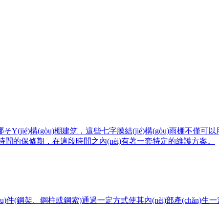
芏嗖煌哪そY(jié)構(gòu)棚建筑，這些七字膜結(jié)構(gò
段時間的保修期，在這段時間之內(nèi)有著一套特定的維護方案。
u)件(鋼架、鋼柱或鋼索)通過一定方式使其內(nèi)部產(chǎn)生