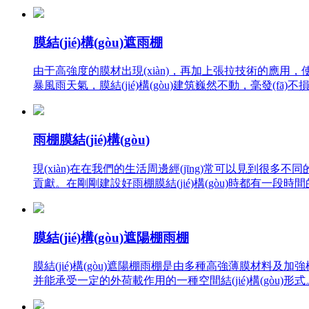
膜結(jié)構(gòu)遮雨棚
由于高強度的膜材出現(xiàn)，再加上張拉技術的應用
暴風雨天氣，膜結(jié)構(gòu)建筑巍然不動，毫發(fā)不損
雨棚膜結(jié)構(gòu)
現(xiàn)在在我們的生活周邊經(jīng)常可以見到很多不
貢獻。在剛剛建設好雨棚膜結(jié)構(gòu)時都有一段時間的
膜結(jié)構(gòu)遮陽棚雨棚
膜結(jié)構(gòu)遮陽棚雨棚是由多種高強薄膜材料及加強構(
并能承受一定的外荷載作用的一種空間結(jié)構(gòu)形式