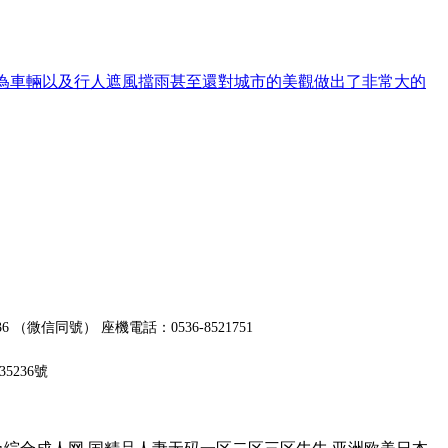
雨棚不僅可以用來為車輛以及行人遮風擋雨甚至還對城市的美觀做出了非常大的
5636 （微信同號） 座機電話：0536-8521751
35236號