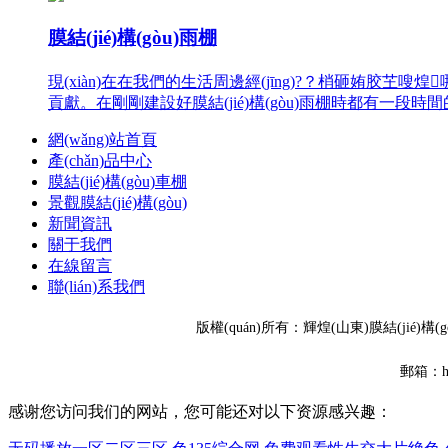
膜結(jié)構(gòu)雨棚
現(xiàn)在在我們的生活周邊經(jīng)?？梢砸姷胶芏
貢獻。在剛剛建設好膜結(jié)構(gòu)雨棚時都有一段時間
網(wǎng)站首頁
產(chǎn)品中心
膜結(jié)構(gòu)車棚
景觀膜結(jié)構(gòu)
新聞資訊
關于我們
在線留言
聯(lián)系我們
版權(quán)所有：輝煌(山東)膜結(jié)構
郵箱：
感谢您访问我们的网站，您可能还对以下资源感兴趣：