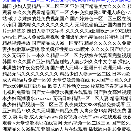
无码播放一区二区三区,色135综合网,免费观看性生交大片绝色