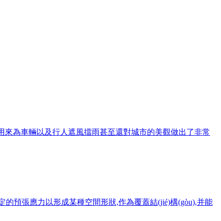
u)雨棚不僅可以用來為車輛以及行人遮風擋雨甚至還對城市的美觀做出了非常
一定的預張應力以形成某種空間形狀,作為覆蓋結(jié)構(gòu),并能