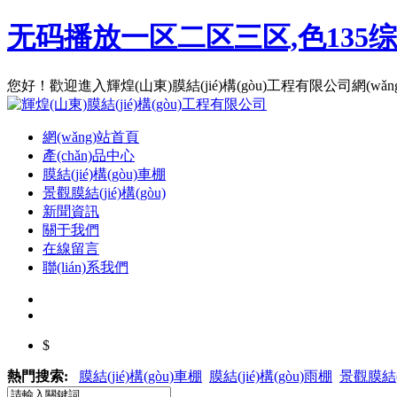
无码播放一区二区三区,色135
您好！歡迎進入輝煌(山東)膜結(jié)構(gòu)工程有限公司網(wǎng)站
網(wǎng)站首頁
產(chǎn)品中心
膜結(jié)構(gòu)車棚
景觀膜結(jié)構(gòu)
新聞資訊
關于我們
在線留言
聯(lián)系我們
$
熱門搜索:
膜結(jié)構(gòu)車棚
膜結(jié)構(gòu)雨棚
景觀膜結(j