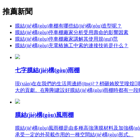
推薦新聞
膜結(jié)構(gòu)車棚有哪些結(jié)構(gòu)造型呢？
膜結(jié)構(gòu)停車棚廠家分析受用壽命的影響因素
膜結(jié)構(gòu)停車棚廠家講解其使用規(guī)范
膜結(jié)構(gòu)充電樁施工中索的連接技術是什么？
七字膜結(jié)構(gòu)雨棚
現(xiàn)在在我們的生活周邊經(jīng)?？梢砸姷胶
大的貢獻。在剛剛建設好膜結(jié)構(gòu)雨棚時都有一
膜結(jié)構(gòu)風雨棚
膜結(jié)構(gòu)風雨棚是由多種高強薄膜材料及加強構(gò
承受一定的外荷載作用的一種空間結(jié)構(gòu)形式。