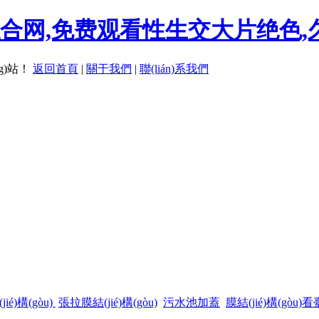
综合网,免费观看性生交大片绝色
！
返回首頁
|
關于我們
|
聯(lián)系我們
ié)構(gòu)
張拉膜結(jié)構(gòu)
污水池加蓋
膜結(jié)構(gòu)看