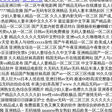
,久久久无码一区二区三区
成人乱人乱一区二区三区 色噜噜狠狠色综合成人网 国精品人妻无码一区二区三区牛牛 亚洲欧美日本韩国 少妇人妻精品一区二区三区 亚洲国产精品美女久久久久 精品亚洲日韩一区二区午夜电影网 国产精品无码av在线播放 乱人伦xxxx国语对白 韩国三级中文字幕hd久久精品 av免费网站在线观看 99久久免费看精品国产一区 少妇交换做爰4 亚洲人成色777777精品音频 国产av无码专区亚洲精品 无码人妻丰满熟妇区 三男一女吃奶添下面 菠萝蜜视频免费观看 色av综合av综合无码网站 破了亲妺妺的处免费视频国产 国产婷婷色一区二区三区在线 少妇人妻偷人精品一区二区 久久人妻内射无码一区三区 国产成人无码a区在线观看导航 国产一区二区三区影院 宝让我吃你的小扇贝 国内精久久久久久久久久人 无码色偷偷亚洲国内自拍 性色欲网站人妻丰满中文久久不卡 最近最新中文字幕 国产精品美女一区二区三区 国产精品久久久久9999小说 久久av无码乱码a片无码波多 熟妇人妻中文字幕 久久久久久a亚洲欧洲av 99在线精品一区二区三区 国产无套内射普通话对白 国模杨依粉嫩蝴蝶150p 国产乱人伦真实精品视频 精品少妇人妻av免费久久洗澡 www国产成人免费观看视频 亚洲爆乳无码精品aaa片蜜桃 国产另类ts人妖一区二区 日韩av无码免费播放 无码人妻精品一区二区蜜桃网站 色吊丝av中文字幕 美女国产毛片a区内射 99re6热在线精品视频播放 国产精品成人99一区无码 精品久久久久久久免费人妻 精品久久久久久无码中文野结衣 亚洲va久久久噜噜噜久久 亚洲国产精品va在线看黑人 国产二级一片内射视频播放 久久人妻少妇嫩草av蜜桃 欧美疯狂性受xxxxx喷水 久久久久国产综合av天堂 欧美人与动性xxxxx杂性 国产午夜精品一区二区 欧美成人精品a片免费一区99 gogogo日本免费观看电视 国产精品久久久久久无码不卡 一本久久精品一区二区 好姑娘在线观看完整视频高清 亚洲熟女综合一区二区三区 国产午夜亚洲精品午夜鲁丝片 久久国产精品波多野结衣av 天堂8在线天堂资源bt 亚洲欧美日本韩国 97久久国产亚洲精品超碰热 人妻少妇久久中文字幕 揉她小豆豆揉到失禁h 少妇人妻综合久久中文字幕 亚洲精品国产一区二区 丝袜灬啊灬快灬高潮了av 99国精产品一区二区三区a片 成年丰满熟妇午夜免费视频 国产成人无码av 亚洲日韩欧洲无码av夜夜摸 久久精品丝袜高跟鞋 韩国无码av片在线观看网站 国产人与zoxxxx另类 色欲狠狠躁天天躁无码中文字幕 亚洲精品无码专区 精品无码久久久久久久久久 精品少妇人妻av一区二区 日本va欧美va精品发布 国产成人人妻精品一区二区三区 中文字幕精品一区二区精品 久久久久成人精品无码 与亲女洗澡时伦了毛片 欧美成人精品a片免费一区99 天堂资源最新在线 女人国产香蕉久久精品软件 亚洲精品电影院 久无码久无码av无码 精品丰满人妻无套内射 国产精品欧美一区二区三区不卡 玩弄japan白嫩少妇hd 国产xxx69麻豆国语对白 欧美人与性动交ccoo 校草喝下春药被男生玩弄 精品国产制服丝袜高跟 国产av一区二区三区传媒 99久久综合狠狠综合久久 日本护士野外xxxhd 边吃奶边添下面好爽 爱你电视剧免费看 国产女主播喷水视频在线观看 国产熟女高潮视频 黑人巨大vs日本人优在线 亚洲日韩av无码 极速60秒高清完整版在线观看 后入内射无码人妻一区 国产成人无码aⅤ片在线观看 日本少妇高潮喷水xxxxxxx 无码日韩精品一区二区人妻 精品国精品无码自拍自在线 丰满少妇弄高潮了www 久久精品无码av一区二区三区 在线 | 一区二区三区 怀了校草的崽后被全校知道了 人妻少妇精品视频一区二区三区 夜夜爽妓女8888视频免费观看 亚洲熟女乱色综合亚洲图片 精品少妇人妻av免费久久洗澡 亚洲香蕉成人av网站在线观看 色欲久久久天天天综合网 久久精品国产亚洲精品 99久久久无码国产精品免费 人禽杂交18禁网站免费 国产精品久久久久久久妇 free性video西欧极品 国产激情无码一区二区三区 凹凸农夫导航十次啦 女人和公豬交内谢 欧美 亚洲 武侠 另类 动漫 成人无码www免费视频 а√天堂www在线观看 夜夜躁狠狠躁日日躁麻豆护士 色欲av无码一区二区三区 久久久久久久女国产乱让韩 亚洲精品www久久久久久 99久久国产精品成人观看 √天堂资源地址在线官网 无码视频一区二区三区 国产69久久精品成人看 免费观看又色又爽又黄的软件 激情综合婷婷色五月蜜桃 久久99国产精品成人 久久久久人妻一区精品色 久久99亚洲精品久久99果冻 亚洲成av人片在线观看 插我舔内射18免费视频 亚洲精品～无码抽插 japanese熟女熟妇 精品欧美一区二区在线观看 av片在线观看免费 zoom与牛性胶zoom 欧美乱大交xxxxx 亚洲国产精品第一区二区 久久av无码精品人妻系列 99久久久无码国产精品不卡 人人爽人人爽人人爽 人妻少妇精品无码专区二区 欧美三级韩国三级日本三斤 天干天干天啪啪夜爽爽av 狠狠精品干练久久久无码中文字幕 性无码一区二区三区在线观看 国产精品毛片久久久久久久 热re99久久精品国产99热 人人澡超碰碰97碰碰碰 初六苏梅全文免费阅读 我和子的与子乱视频 日本丰满少妇xxxx 国产精品人人妻人色五月 午夜精品久久久久久久 国产成人无码一区二区在线播放 扒开内裤边吃奶xxoo 精品国模一区二区三区 豆奶视频app 99久久国产宗和精品1上映 少妇无码一区二区三区免费 国产成人无码一二三区视频 精品无码一区二区三区爱欲 两个人做人爱视频免费 欲求不満の人妻松下纱荣子 亚洲乱码国产乱码精品精 三年片在线观看免费观看大全中国 两根大肉大捧一进一出好爽视频 亚洲日韩一区精品射精 国产成人综合欧美精品久久 久久久久久a亚洲欧洲av аⅴ天堂中文在线网 337p粉嫩日本欧洲亚洲福利 久久人人爽爽爽人久久久 精品乱码一区二区三区四区 亚洲色无码a片一区二区麻豆 久久综合九色综合欧美狠狠 成全动漫视频在线观看完整版 精品人妻无码一区二区三区不卡 中文字幕mv在线观看 午夜精品久久久久久久爽 苍井空被躁50分钟5分钟免费 亚洲熟妇色自偷自拍另类 欧美另类人妖 国产98在线 | 日韩 无码任你躁久久久久久老妇 99久久人妻无码精品系列 亚洲区小说区图片区qvod 疯狂的交换1—6真实交换3和2 日韩av无码免费播放 99久久久无码国产精品不卡 妻子6免费完整高清电视 白洁高义1-172笔趣阁 亚洲一区二区三区香蕉 熟妇五十路六十路息与子 国产99久久九九精品无码 yy6080久久伦理一区二区 国产精品无码一区二区三级 美女国产毛片a区内射 国产精品成人久久电影 少妇特殊按摩高潮惨叫无码 久久这里只有精品首页 亚洲熟妇无码av在线播放 99精品国产高清一区二区麻豆 一本久道综合色婷婷五月 中文字幕av一区 国内女人喷潮完整视频 国产精品久久久久无码av 久久人人爽人人爽人人av 大陆极品少妇内射aaaaaa 亚洲成a人无码 亚洲乱码国产乱码精品精 亚洲精品无码一区二区三区网雨 日韩人妻一区二区三区蜜桃视频 国产精品久久久久精品艾秋 两个人免费观看视频 特级毛片爽www免费版 日韩精品人妻系列无码专区 xxxx69hd老师 23部禽女乱小说内裤畸情视频 人妻少妇精品久久久久久 欧美性受xxxx白人性爽 japanese50mature日本亂倫 成全视频免费观看在线观看 国产又色又爽又黄又免费 日产精品久久久久久久 亚洲人成精品久久久久 亚洲国产av一区二区三区四区 无码人妻丰满熟妇区毛片 精精国产xxxx视频在线播放 国产av人人夜夜澡人人爽麻豆 japanese极品少妇 麻豆av一区二区三区久久 性久久久久久久 好姑娘7完整版在线观看 张津瑜的9分58秒7段播放 日韩av无码久久一区二区 gogo熟女少妇大尺度 中文在线天堂中文 51国产偷自视频区视频 欧美性狂猛xxxxxbbbbb 自拍日韩亚洲一区在线 我的初次内射欧美成人影视 999久久久免费精品国产 不许穿内裤随时挨c调教h 国产无遮挡无码视频免费软件 久久久久噜噜噜亚洲熟女综合 人人妻人人藻人人爽欧美一区 精品一区二区三区在线视频 影音资源在线观看 无码内射中文字幕岛国片 老熟女高潮一区二区三区 国产成人无码综合亚洲日韩 xxx乱女少妇精品99网站 gogogo日本免费观看电视 国产精品婷婷久久爽一下 狠狠躁夜夜躁人人爽 亚洲精品～无码抽插 日韩a∨精品日韩在线观看 欧美日韩亚洲国产精品 免费人成在线观看网站 亚洲人成网站999久久久综合 国产片和外国大片 波多野结av衣东京热无码专区 japanese精品少妇 亚洲精品无码高潮喷水a片小说 亚无码乱人伦一区二区 狠狠综合久久av一区二区 成年丰满熟妇午夜免费视频 日日摸日日踫夜夜爽无码 久久久久噜噜噜亚洲熟女综合 欧洲熟妇色xxxxx欧美老妇伦 成人免费区一区二区三区 日日摸日日踫夜夜爽无码 少妇裸交全过程 japan高清日本乱xxxxx 老熟女高潮喷水了 色妞www精品视频 少妇真实被内射视频三四区 麻豆国产精品色欲av亚洲三区 边吃奶边添下面好爽 中文字幕精品一区二区精品 欧美国产成人精品一区二区三区 被宿友集体扒开腿用黄瓜调教 国产极品美女高潮无套在线观看 国产成人久久婷婷精品流