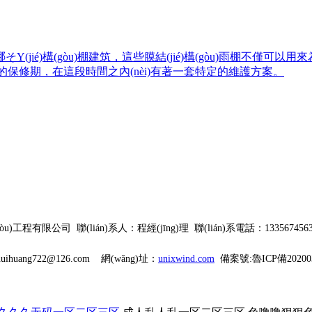
嗖煌哪そY(jié)構(gòu)棚建筑，這些膜結(jié)構(gòu)
的保修期，在這段時間之內(nèi)有著一套特定的維護方案。
(gòu)工程有限公司
聯(lián)系人：程經(jīng)理
聯(lián)系電話：1335674
hu
ihuang722@126.com
網(wǎng)址：
unixwind.com
備案號:
魯ICP備20200